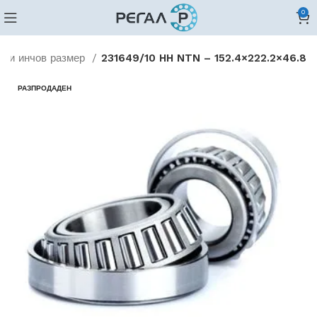
0
ови инчов размер
231649/10 HH NTN – 152.4×222.2×46.8
РАЗПРОДАДЕН