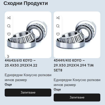
Сходни Продукти
44643/610 KOYO –
45449/410 KOYO –
2
25.4X50.292X14.22
29.X50.292X14.294 TIM
3
SET8
Едноредни Конусно ролкови
Е
инчов размер
Едноредни Конусно ролкови
и
Още
инчов размер
Още
Запитване
Запитване