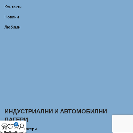
Контакти
Новини
Любими
ИНДУСТРИАЛНИ И АВТОМОБИЛНИ
ЛАГЕРИ
0
Сачмени лагери
агазин
Любими
Количка
Профил