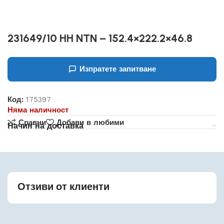
231649/10 HH NTN – 152.4×222.2×46.8
Изпратете запитване
Код:
175397
Няма наличност
Сравни
Добави в любими
Начин на доставка
Отзиви от клиенти