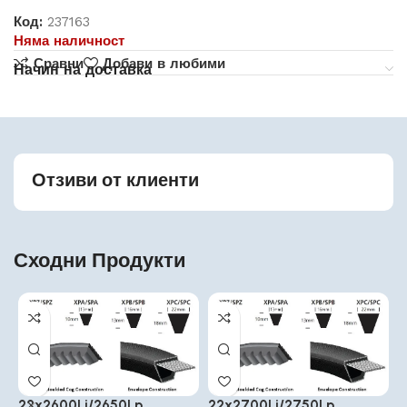
Код:
237163
Няма наличност
Сравни
Добави в любими
Начин на доставка
Отзиви от клиенти
Сходни Продукти
22x2600Li/2650Lp
22x2700Li/2750Lp
2