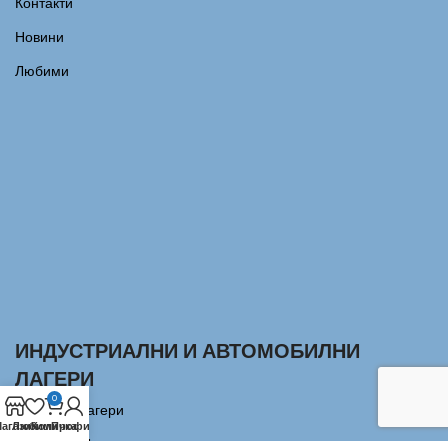
Контакти
Новини
Любими
ИНДУСТРИАЛНИ И АВТОМОБИЛНИ
ЛАГЕРИ
0
Сачмени лагери
агазин
Любими
Количка
Профил
Аксиални Лагери