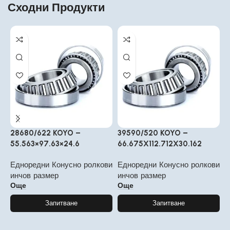
Сходни Продукти
28680/622 KOYO –
39590/520 KOYO –
2
55.563×97.63×24.6
66.675X112.712X30.162
3
Едноредни Конусно ролкови
Едноредни Конусно ролкови
Е
инчов размер
инчов размер
и
Още
Още
Запитване
Запитване