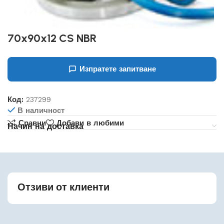
70x90x12 CS NBR
Изпратете запитване
Код:
237299
В наличност
Сравни
Добави в любими
Начин на доставка
Отзиви от клиенти