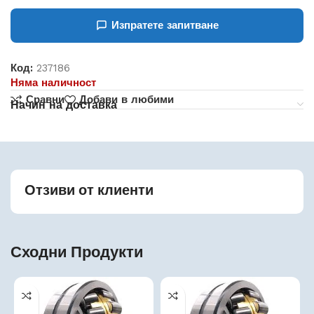
Изпратете запитване
Код:
237186
Няма наличност
Сравни
Добави в любими
Начин на доставка
Отзиви от клиенти
Сходни Продукти