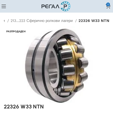
0
ови
213...223 Сферично ролкови лагери
22326 W33 NTN
РАЗПРОДАДЕН
22326 W33 NTN