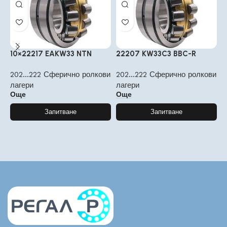
10×22217 EAKW33 NTN
22207 KW33C3 BBC-R
2
202...222 Сферично ролкови
202...222 Сферично ролкови
2
лагери
лагери
л
Още
Още
Запитване
Запитване