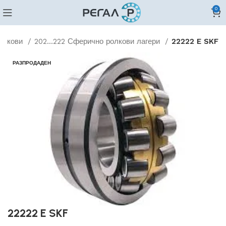
0
олкови
202...222 Сферично ролкови лагери
22222 E SKF
РАЗПРОДАДЕН
22222 E SKF