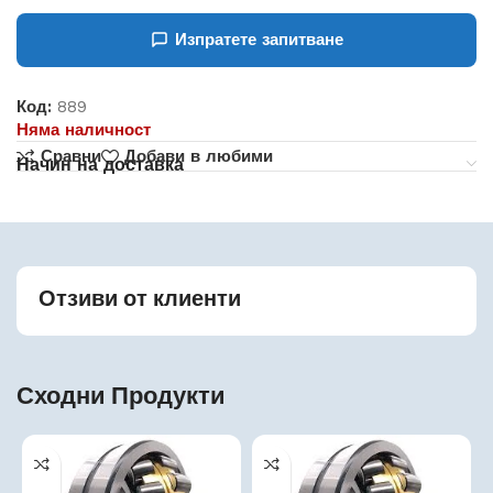
Изпратете запитване
Код:
889
Няма наличност
Сравни
Добави в любими
Начин на доставка
Отзиви от клиенти
Сходни Продукти