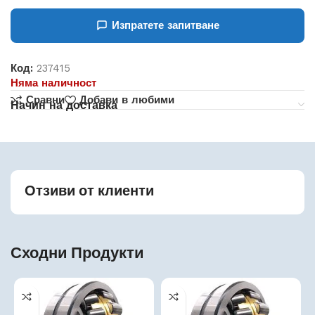
Изпратете запитване
Код:
237415
Няма наличност
Сравни
Добави в любими
Начин на доставка
Отзиви от клиенти
Сходни Продукти