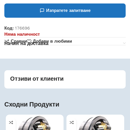
Изпратете запитване
Код:
176696
Няма наличност
Сравни
Добави в любими
Начин на доставка
Отзиви от клиенти
Сходни Продукти