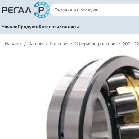
Начало
Продукти
Каталози
Контакти
Начало
Лагери
Ролкови
Сферично ролкови
202...