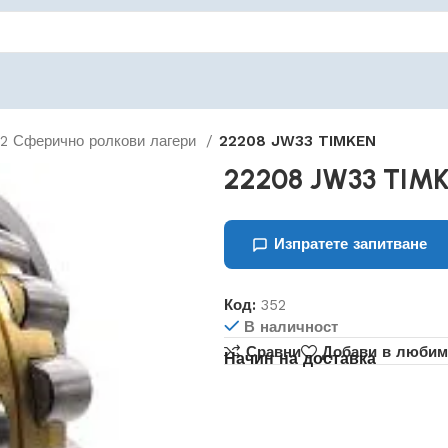
222 Сферично ролкови лагери
22208 JW33 TIMKEN
22208 JW33 TIM
Изпратете запитване
Код:
352
В наличност
Сравни
Добави в любим
Начин на доставка