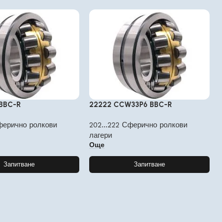
 BBC-R
22222 CCW33P6 BBC-R
Сферично ролкови
202...222 Сферично ролкови
лагери
Още
Запитване
Запитване