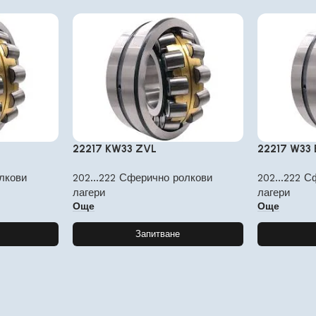
22217 KW33 ZVL
22217 W33
лкови
202...222 Сферично ролкови
202...222 
лагери
лагери
Още
Още
Запитване