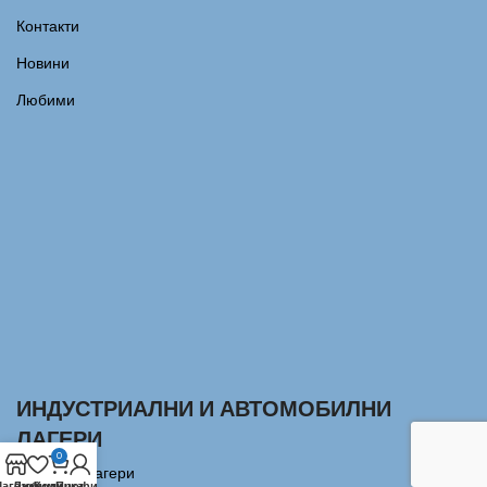
Контакти
Новини
Любими
ИНДУСТРИАЛНИ И АВТОМОБИЛНИ
ЛАГЕРИ
0
Сачмени лагери
агазин
Любими
Количка
Профил