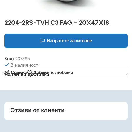
2204-2RS-TVH C3 FAG – 20X47X18
Изпратете запитване
Код:
237395
В наличност
Сравни
Добави в любими
Начин на доставка
Отзиви от клиенти