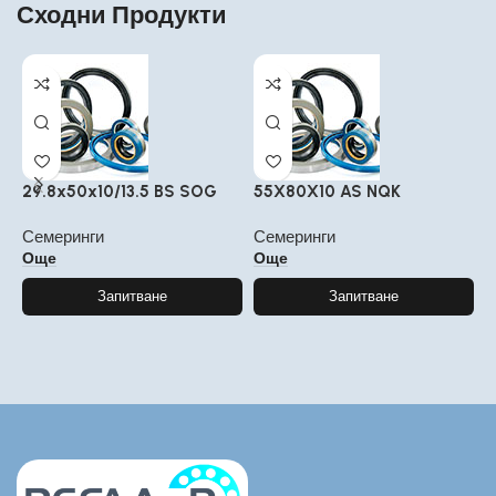
Сходни Продукти
29.8x50x10/13.5 BS SOG
55X80X10 AS NQK
1
Семеринги
Семеринги
С
Още
Още
Запитване
Запитване