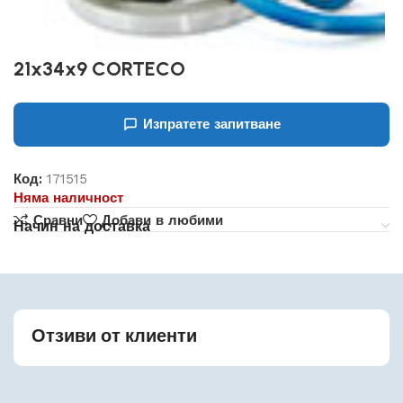
21x34x9 CORTECO
Изпратете запитване
Код:
171515
Няма наличност
Сравни
Добави в любими
Начин на доставка
Отзиви от клиенти