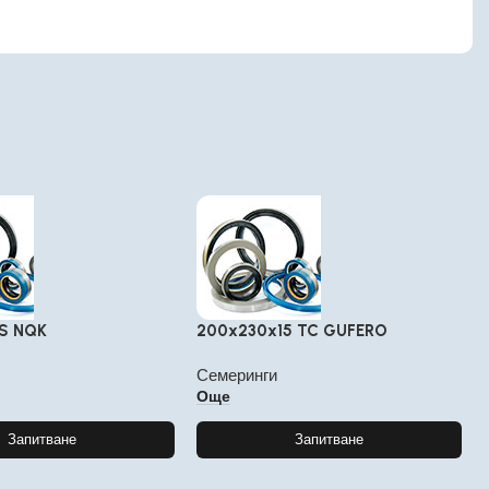
AS NQK
200x230x15 TC GUFERO
Семеринги
Още
Запитване
Запитване