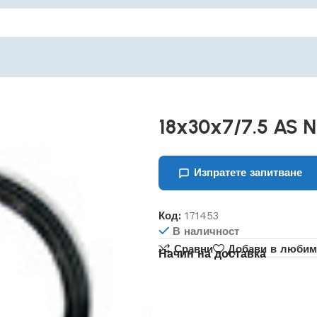
18x30x7/7.5 AS 
Изпратете запитване
Код:
171453
В наличност
Сравни
Добави в любим
Начин на доставка