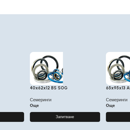
40x62x12 BS SOG
65x95x13 
Семеринги
Семеринги
Още
Още
Запитване