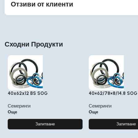
Отзиви от клиенти
Сходни Продукти
40x62x12 BS SOG
40×62/78×8/14.8 SOG
Семеринги
Семеринги
Още
Още
Запитване
Запитване