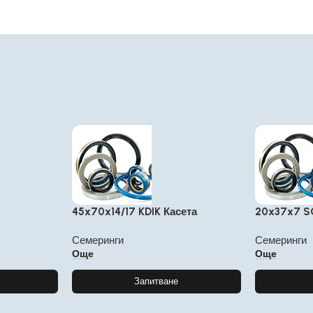
45x70x14/17 KDIK Касета
20x37x7 
Семеринги
Семеринги
Още
Още
Запитване