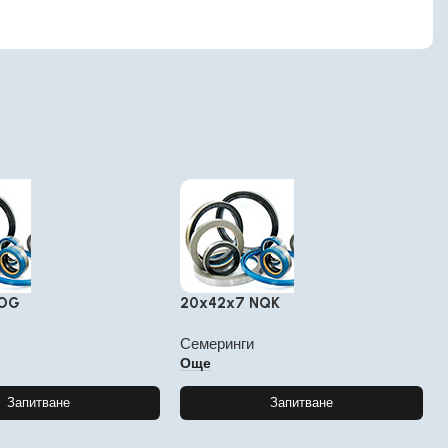
SOG
20x42x7 NQK
Семеринги
Още
Запитване
Запитване