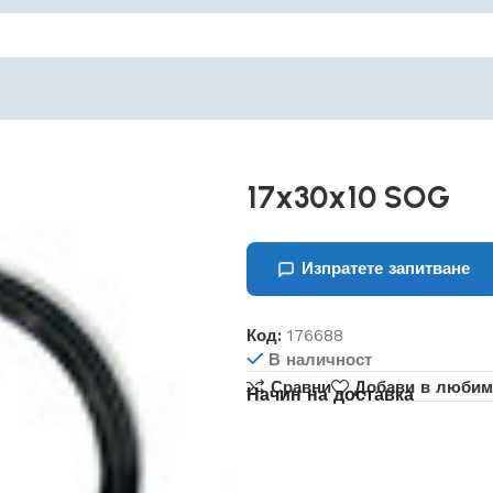
17x30x10 SOG
Изпратете запитване
Код:
176688
В наличност
Сравни
Добави в любим
Начин на доставка