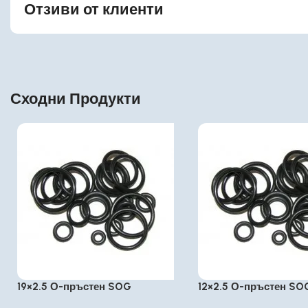
Отзиви от клиенти
Сходни Продукти
19×2.5 О-пръстен SOG
12×2.5 О-пръстен SO