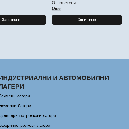
и
О-пръстени
Още
Запитване
Запитване
ИНДУСТРИАЛНИ И АВТОМОБИЛНИ
ЛАГЕРИ
Сачмени лагери
Аксиални Лагери
Цилиндрично-ролкови лагери
Сферично-ролкови лагери