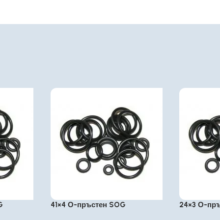
G
41×4 О-пръстен SOG
24×3 О-пр