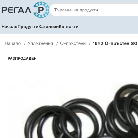
Начало
Продукти
Каталози
Контакти
Начало
Уплътнения
О-пръстени
16×2 О-пръстен S
РАЗПРОДАДЕН