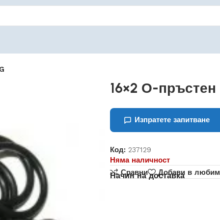
OG
16×2 О-пръстен
Изпратете запитване
Код:
237129
Няма наличност
Сравни
Добави в любим
Начин на доставка