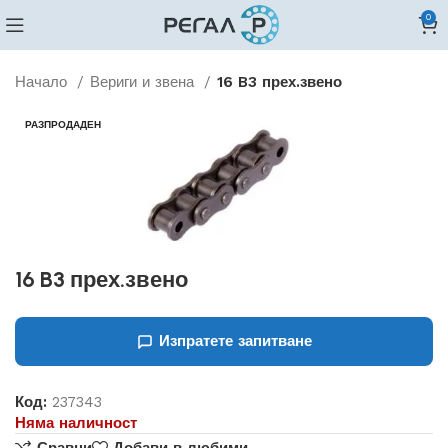
0
Начало
Вериги и звена
16 B3 прех.звено
РАЗПРОДАДЕН
16 B3 прех.звено
Изпратете запитване
Код:
237343
Няма наличност
Сравни
Добави в любими