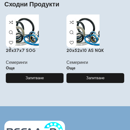
Сходни Продукти
20x37x7 SOG
20x52x10 AS NQK
5
Семеринги
Семеринги
С
Още
Още
Запитване
Запитване