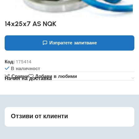
14x25x7 AS NQK
Изпратете запитване
Код:
175414
В наличност
Сравни
Добави в любими
Начин на доставка
Отзиви от клиенти