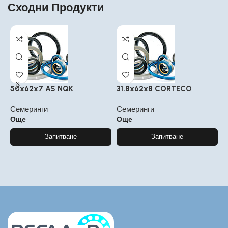
Сходни Продукти
50x62x7 AS NQK
31.8x62x8 CORTECO
4
Семеринги
Семеринги
С
Още
Още
Запитване
Запитване