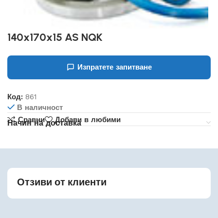
140x170x15 AS NQK
Изпратете запитване
Код:
861
В наличност
Сравни
Добави в любими
Начин на доставка
Отзиви от клиенти