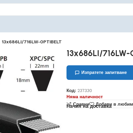
13x686LI/716LW-OPTIBELT
13x686LI/716LW-
Изпратете запитване
Код:
237330
Няма наличност
Сравни
Добави в любим
Начин на доставка