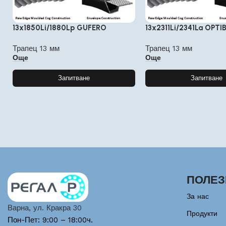
13x1850Li/1880Lp GUFERO
13x2311Li/2341La OPTI
Трапец 13 мм
Трапец 13 мм
Още
Още
Запитване
Запитване
ПОЛЕЗ
За нас
Варна, ул. Кракра 30
Продукти
Пон-Пет: 9:00 – 18:00ч.