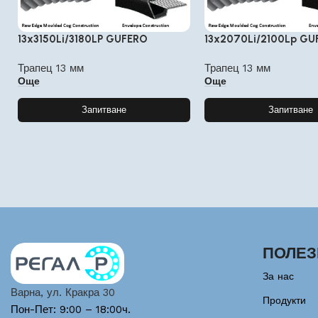
13x3150Li/3180LP GUFERO
13x2070Li/2100Lp GU
Трапец 13 мм
Трапец 13 мм
Още
Още
Запитване
Запитване
ПОЛЕЗ
За нас
Варна, ул. Кракра 30
Продукти
Пон-Пет: 9:00 – 18:00ч.