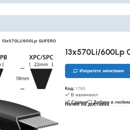
13x570Li/600Lp GUFERO
13x570Li/600Lp
Изпратете запитване
Код:
1795
В наличност
Сравни
Добави в любим
Начин на доставка