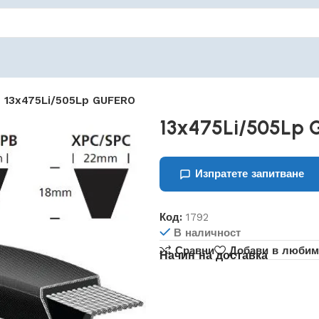
13x475Li/505Lp GUFERO
13x475Li/505Lp
Изпратете запитване
Код:
1792
В наличност
Сравни
Добави в любим
Начин на доставка