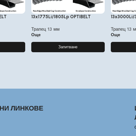
ELT
13x1775Li/1805Lp OPTIBELT
13x3000Li
Трапец 13 мм
Трапец 13 
Още
Още
Запитване
НИ ЛИНКОВЕ