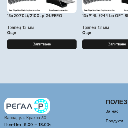
13x2070Li/2100Lp GUFERO
13x914Li/944 La OPTIB
Трапец 13 мм
Трапец 13 мм
Още
Още
Запитване
Запитване
ПОЛЕЗ
За нас
Варна, ул. Кракра 30
Продукти
Пон-Пет: 9:00 – 18:00ч.