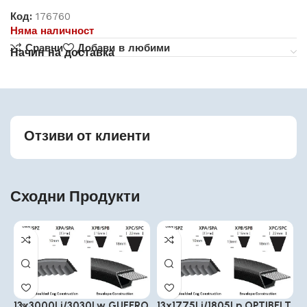
Код:
176760
Няма наличност
Сравни
Добави в любими
Начин на доставка
Отзиви от клиенти
Сходни Продукти
13x3000Li/3030Lw GUFERO
13x1775Li/1805Lp OPTIBELT
1