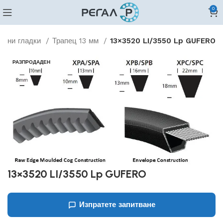
0
идни гладки
Трапец 13 мм
13×3520 LI/3550 Lp GUFERO
РАЗПРОДАДЕН
13×3520 LI/3550 Lp GUFERO
Изпратете запитване