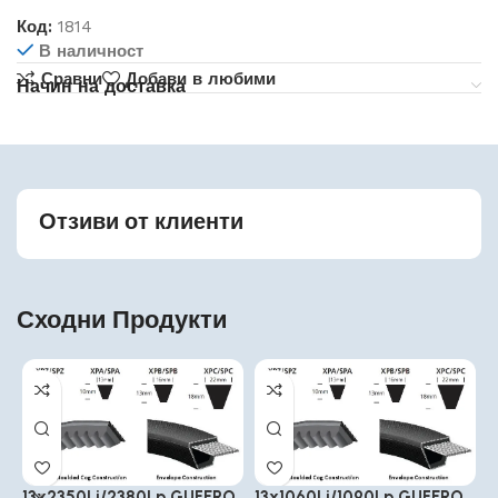
Код:
1814
В наличност
Сравни
Добави в любими
Начин на доставка
Отзиви от клиенти
Сходни Продукти
13x2350Li/2380Lp GUFERO
13x1060Li/1090Lp GUFERO
1