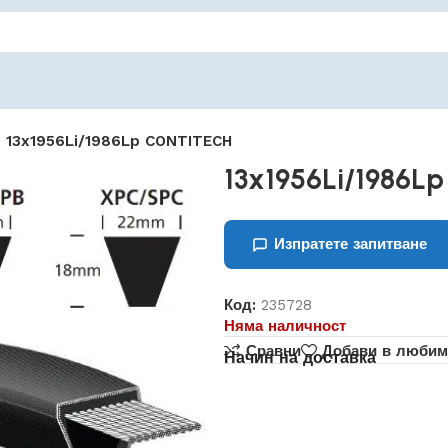
13x1956Li/1986Lp CONTITECH
13x1956Li/1986L
Изпратете запитване
Код:
235728
Няма наличност
Сравни
Добави в любим
Начин на доставка