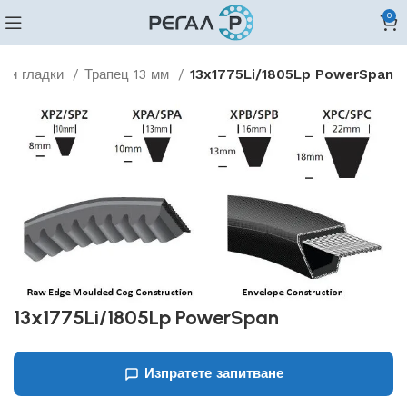
0
дни гладки
Трапец 13 мм
13x1775Li/1805Lp PowerSpan
13x1775Li/1805Lp PowerSpan
Изпратете запитване