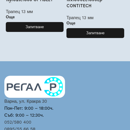
CONTITECH
Трапец 13 мм
Т
Още
Трапец 13 мм
Още
Запитване
Запитване
Варна, ул. Кракра 30
Пон-Пет: 9:00 – 18:00ч.
Съб: 9:00 – 12:30ч.
052/580 400
0895/55 66 58