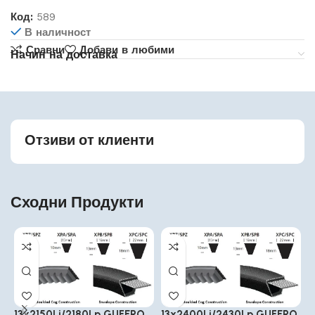
Код:
589
В наличност
Сравни
Добави в любими
Начин на доставка
Отзиви от клиенти
Сходни Продукти
13x2150Li/2180Lp GUFERO
13x2400Li/2430Lp GUFERO
1