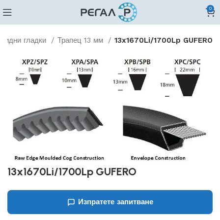
0
овидни гладки
Трапец 13 мм
13x1670Li/1700Lp GUFERO
13x1670Li/1700Lp GUFERO
Изпратете запитване