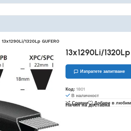
13x1290Li/1320Lp GUFERO
13x1290Li/1320L
Изпратете запитване
Код:
1801
В наличност
Сравни
Добави в любим
Начин на доставка