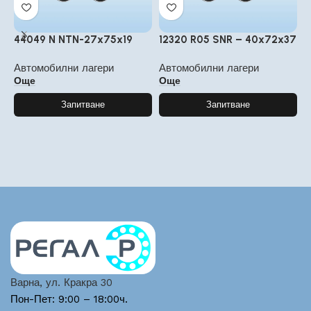
44049 N NTN-27x75x19
12320 R05 SNR – 40x72x37
D
3
Автомобилни лагери
Автомобилни лагери
Още
Още
А
Запитване
Запитване
Варна, ул. Кракра 30
Пон-Пет: 9:00 – 18:00ч.