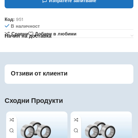
Изпратете запитване
Код:
951
В наличност
Сравни
Добави в любими
Начин на доставка
Отзиви от клиенти
Сходни Продукти