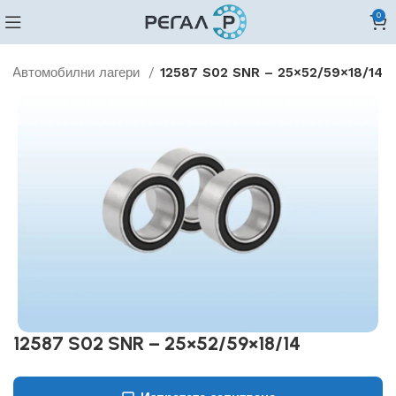
0
Автомобилни лагери
12587 S02 SNR – 25×52/59×18/14
12587 S02 SNR – 25×52/59×18/14