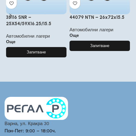
35116 SNR –
44079 NTN – 26x72x15.5
4
25Χ54/59Χ16.25/15.5
S
Автомобилни лагери
Още
Автомобилни лагери
А
Още
Запитване
Запитване
Варна, ул. Кракра 30
Пон-Пет: 9:00 – 18:00ч.