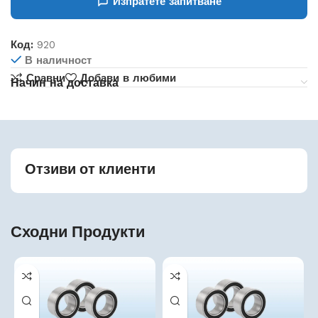
Изпратете запитване
Код:
920
В наличност
Сравни
Добави в любими
Начин на доставка
Отзиви от клиенти
Сходни Продукти