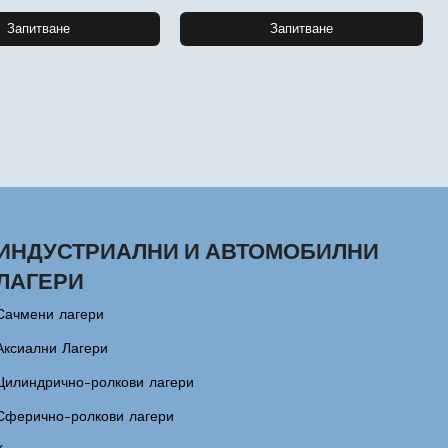
Запитване
Запитване
ИНДУСТРИАЛНИ И АВТОМОБИЛНИ
ЛАГЕРИ
Сачмени лагери
Аксиални Лагери
Цилиндрично-ролкови лагери
Сферично-ролкови лагери