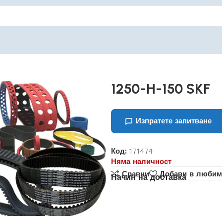
1250-H-150 SKF
Изпратете запитване
Код:
171474
Няма наличност
Сравни
Добави в любим
Начин на доставка