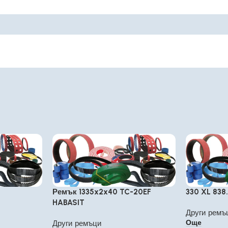
Ремък 1335x2x40 TC-20EF
330 XL 838
HABASIT
Други ремъ
Още
Други ремъци