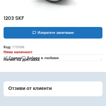
1203 SKF
Изпратете запитване
Код:
175596
Няма наличност
Сравни
Добави в любими
Начин на доставка
Отзиви от клиенти