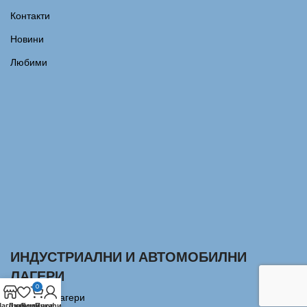
Контакти
Новини
Любими
ИНДУСТРИАЛНИ И АВТОМОБИЛНИ
ЛАГЕРИ
0
Сачмени лагери
агазин
Любими
Количка
Профил