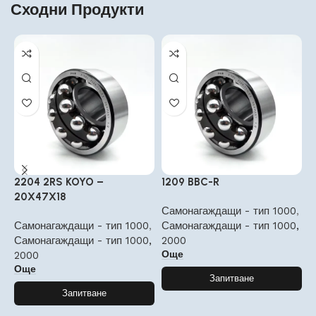
Сходни Продукти
2204 2RS KOYO –
1209 BBC-R
1
20X47X18
Самонагаждащи - тип 1000
,
С
Самонагаждащи - тип 1000
,
Самонагаждащи - тип 1000,
С
Самонагаждащи - тип 1000,
2000
2
Още
2000
Още
Запитване
Запитване