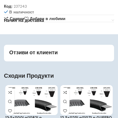
Код:
237243
В наличност
Сравни
Добави в любими
Начин на доставка
Отзиви от клиенти
Сходни Продукти
12.5x1100La/1082Lp
12.5x1125La/1107Lp GUFERO
1