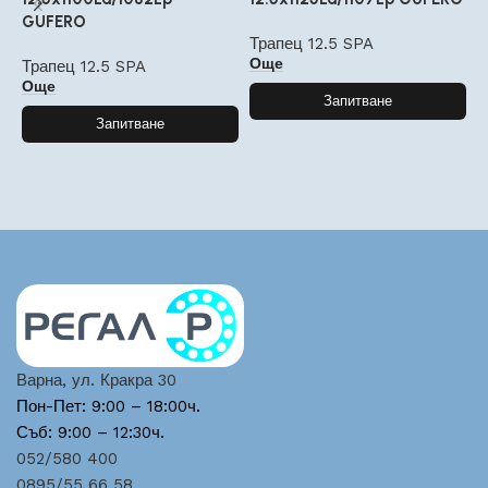
GUFERO
G
Трапец 12.5 SPA
Още
Трапец 12.5 SPA
Т
Още
Запитване
Запитване
Варна, ул. Кракра 30
Пон-Пет: 9:00 – 18:00ч.
Съб: 9:00 – 12:30ч.
052/580 400
0895/55 66 58