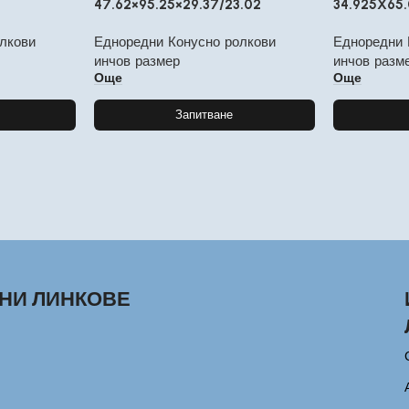
47.62×95.25×29.37/23.02
34.925X65.
лкови
Едноредни Конусно ролкови
Едноредни 
инчов размер
инчов разм
Още
Още
Запитване
НИ ЛИНКОВЕ