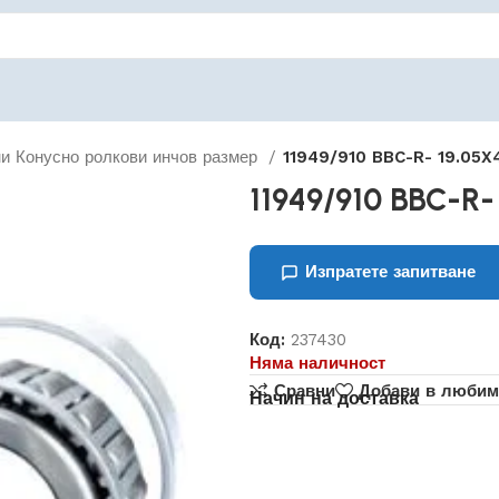
и Конусно ролкови инчов размер
11949/910 BBC-R- 19.05X
11949/910 BBC-R-
Изпратете запитване
Код:
237430
Няма наличност
Сравни
Добави в любим
Начин на доставка