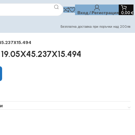
Вход / Регистрация
0,00
€
Безплатна доставка при поръчки над 200лв
45.237X15.494
 19.05X45.237X15.494
и