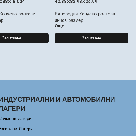
088X18.034
42.88X82.93X26.99
Конусно ролкови
Едноредни Конусно ролкови
ер
инчов размер
Още
Запитване
Запитване
ИНДУСТРИАЛНИ И АВТОМОБИЛНИ
ЛАГЕРИ
Сачмени лагери
Аксиални Лагери