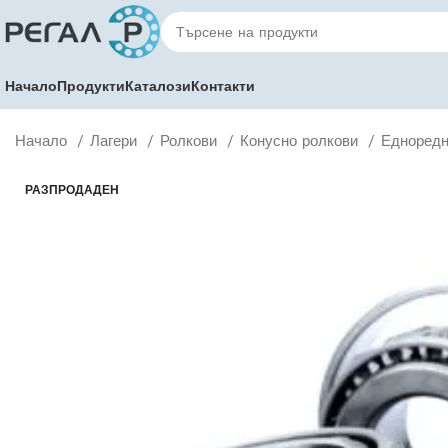
Начало
Продукти
Каталози
Контакти
Начало
Лагери
Ролкови
Конусно ролкови
Едноредн
РАЗПРОДАДЕН