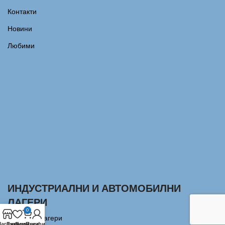
Контакти
Новини
Любими
ИНДУСТРИАЛНИ И АВТОМОБИЛНИ
ЛАГЕРИ
0
Сачмени лагери
агазин
Любими
Количка
Профил