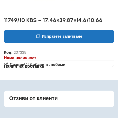
11749/10 KBS – 17.46×39.87×14.6/10.66
Изпратете запитване
Код:
237338
Няма наличност
Сравни
Добави в любими
Начин на доставка
Отзиви от клиенти