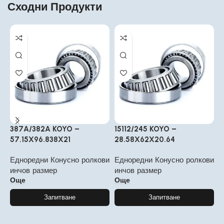
Сходни Продукти
387A/382A KOYO –
15112/245 KOYO –
2
57.15X96.838X21
28.58X62X20.64
4
Едноредни Конусно ролкови
Едноредни Конусно ролкови
Е
инчов размер
инчов размер
и
Още
Още
Запитване
Запитване