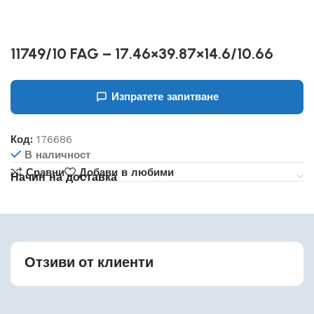
11749/10 FAG – 17.46×39.87×14.6/10.66
Изпратете запитване
Код:
176686
В наличност
Сравни
Добави в любими
Начин на доставка
Отзиви от клиенти