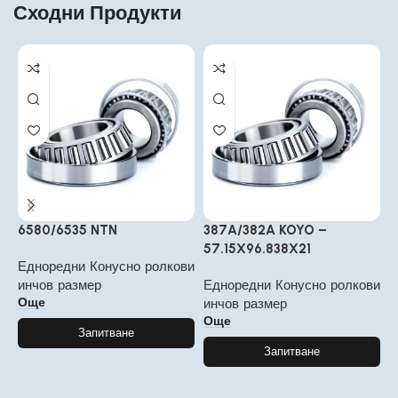
Сходни Продукти
6580/6535 NTN
387A/382A KOYO –
9
57.15X96.838X21
1
Едноредни Конусно ролкови
инчов размер
Едноредни Конусно ролкови
Е
Още
инчов размер
и
Още
Запитване
Запитване