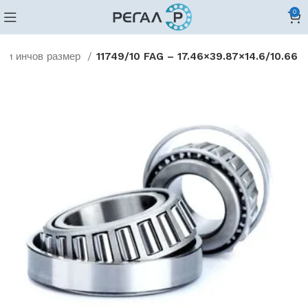
0
ови инчов размер
11749/10 FAG – 17.46×39.87×14.6/10.66