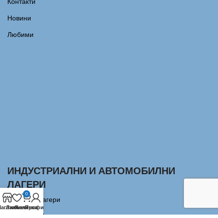
Контакти
Новини
Любими
ИНДУСТРИАЛНИ И АВТОМОБИЛНИ
ЛАГЕРИ
0
Сачмени лагери
агазин
Любими
Количка
Профил
Аксиални Лагери