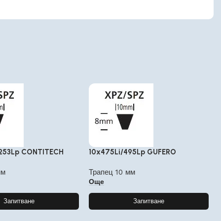
1253Lp CONTITECH
10x475Li/495Lp GUFERO
мм
Трапец 10 мм
Още
Запитване
Запитване