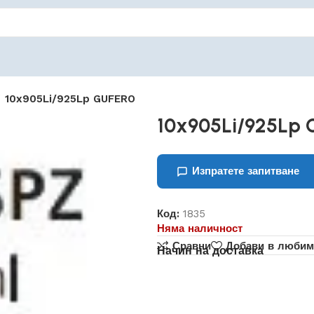
10x905Li/925Lp GUFERO
10x905Li/925Lp
Изпратете запитване
Код:
1835
Няма наличност
Сравни
Добави в любим
Начин на доставка