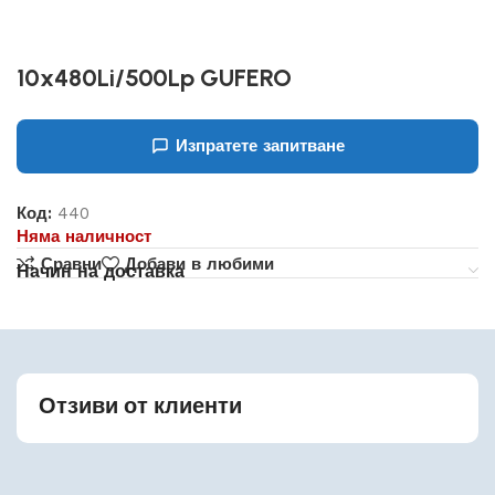
10x480Li/500Lp GUFERO
Изпратете запитване
Код:
440
Няма наличност
Сравни
Добави в любими
Начин на доставка
Отзиви от клиенти