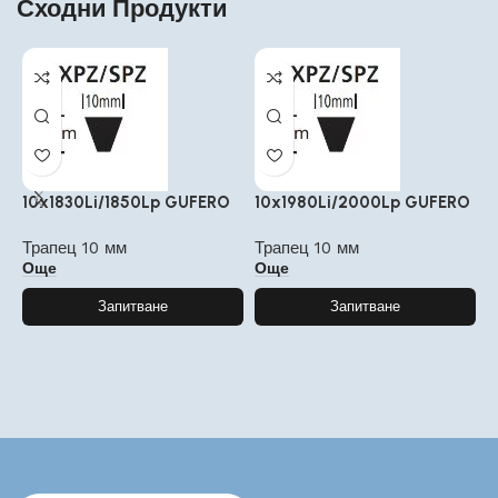
Сходни Продукти
10x1830Li/1850Lp GUFERO
10x1980Li/2000Lp GUFERO
1
C
Трапец 10 мм
Трапец 10 мм
Още
Още
Т
Запитване
Запитване