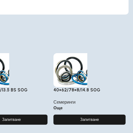
/13.5 BS SOG
40×62/78×8/14.8 SOG
Семеринги
Още
Запитване
Запитване