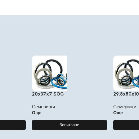
20x37x7 SOG
29.8x50x10
Семеринги
Семеринги
Още
Още
Запитване