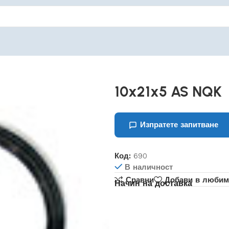
10x21x5 AS NQK
Изпратете запитване
Код:
690
В наличност
Сравни
Добави в любим
Начин на доставка