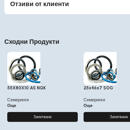
Отзиви от клиенти
Сходни Продукти
55X80X10 AS NQK
25x46x7 SOG
Семеринги
Семеринги
Още
Още
Запитване
Запитване