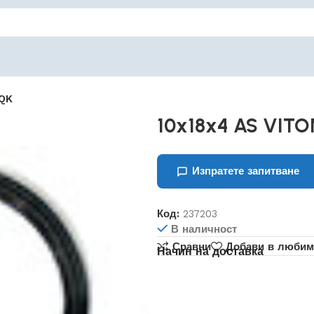
NQK
10x18x4 AS VIT
Изпратете запитване
Код:
237203
В наличност
Сравни
Добави в любим
Начин на доставка