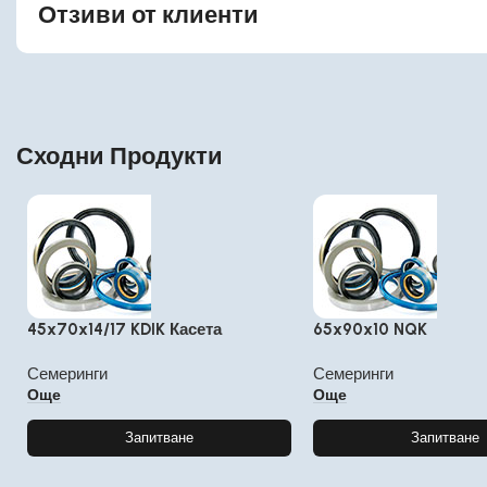
Отзиви от клиенти
Сходни Продукти
45x70x14/17 KDIK Касета
65x90x10 NQK
Семеринги
Семеринги
Още
Още
Запитване
Запитване