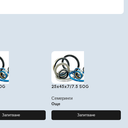
SOG
25x45x7/7.5 SOG
Семеринги
Още
Запитване
Запитване