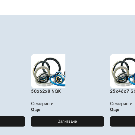
50x62x8 NQK
25x46x7 
Семеринги
Семеринги
Още
Още
Запитване