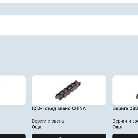
12 B-1 съед,звено CHINA
Верига 08
Вериги и звена
Вериги и зв
Още
Още