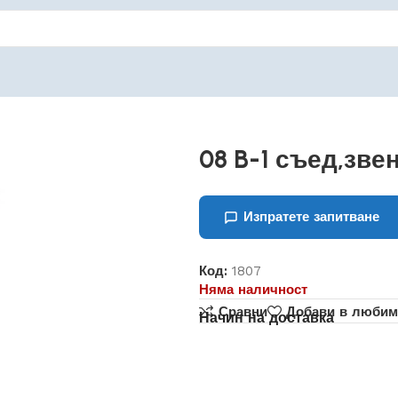
08 B-1 съед,зве
Изпратете запитване
Код:
1807
Няма наличност
Сравни
Добави в любим
Начин на доставка