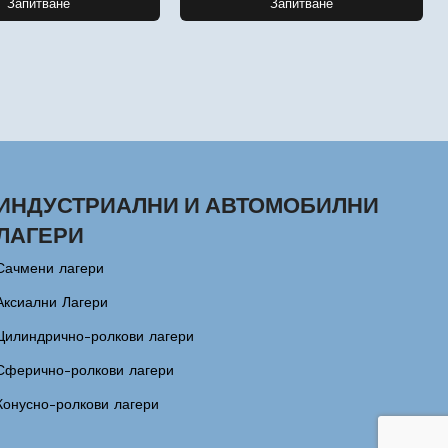
Запитване
Запитване
ИНДУСТРИАЛНИ И АВТОМОБИЛНИ
ЛАГЕРИ
Сачмени лагери
Аксиални Лагери
Цилиндрично-ролкови лагери
Сферично-ролкови лагери
Конусно-ролкови лагери