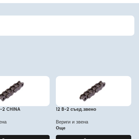
B-2 CHINA
12 B-2 съед.звено
ена
Вериги и звена
Още