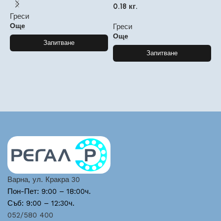
0.18 кг.
B
Греси
к
Още
Греси
Още
Г
Запитване
Запитване
Варна, ул. Кракра 30
Пон-Пет: 9:00 – 18:00ч.
Съб: 9:00 – 12:30ч.
052/580 400