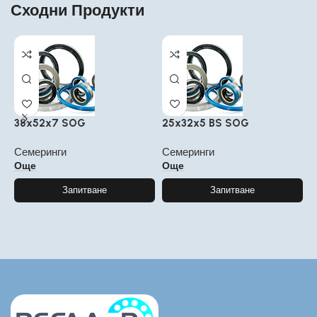
Сходни Продукти
38x52x7 SOG
25x32x5 BS SOG
2
Семеринги
Семеринги
С
Още
Още
Запитване
Запитване