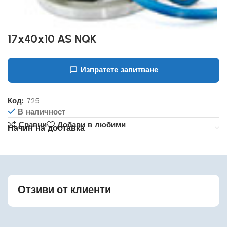
17x40x10 AS NQK
Изпратете запитване
Код:
725
В наличност
Сравни
Добави в любими
Начин на доставка
Отзиви от клиенти